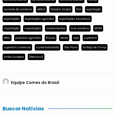
corrente de comércio
déficit
Estados Unidos
EUA
exportação
exportações
exportações agrícolas
exportações brasileiras
importação
importações
investimentos
livre comércio
MAPA
Mdic
produtos agrícolas
Rússia
Secex
soja
superávit
superávit comercial
sustentabilidade
São Paulo
tarifaço de Trump
União Europeia
[Mercosul]
Equipe Comex do Brasil
Buscar Notícias