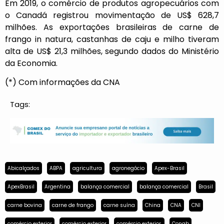
Em 2019, o comércio de produtos agropecuários com
o Canadá registrou movimentação de US$ 628,7
milhões. As exportações brasileiras de carne de
frango in natura, castanhas de caju e milho tiveram
alta de US$ 21,3 milhões, segundo dados do Ministério
da Economia.
(*) Com informações da CNA
Tags:
Abicalçados
ABPA
agricultura
agronegócio
Apex-Brasil
ApexBrasil
Argentina
balança comercial
balança comercial
Brasil
carne bovina
carne de frango
carne suína
China
CNA
CNI
comércio exterior
comércio exterior
comércio exterior.
Conab