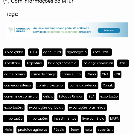
(*) Com informações do MTur
Tags:
Abicalçados
ABPA
agricultura
agronegócio
Apex-Brasil
ApexBrasil
Argentina
balança comercial
balança comercial
Brasil
carne bovina
carne de frango
carne suína
China
CNA
CNI
comércio exterior
comércio exterior
comércio exterior.
Conab
corrente de comércio
déficit
Estados Unidos
EUA
exportação
exportações
exportações agrícolas
exportações brasileiras
importação
importações
investimentos
livre comércio
MAPA
Mdic
produtos agrícolas
Rússia
Secex
soja
superávit