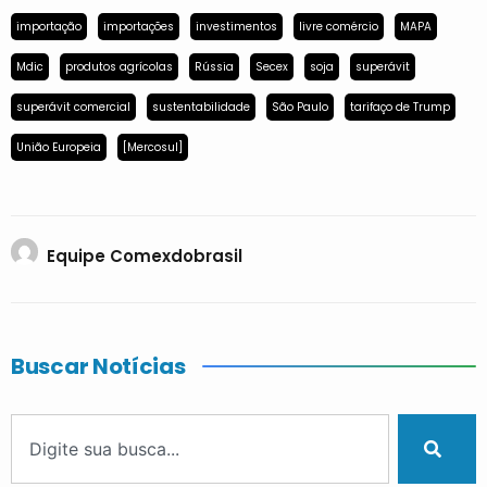
importação
importações
investimentos
livre comércio
MAPA
Mdic
produtos agrícolas
Rússia
Secex
soja
superávit
superávit comercial
sustentabilidade
São Paulo
tarifaço de Trump
União Europeia
[Mercosul]
Equipe Comexdobrasil
Buscar Notícias