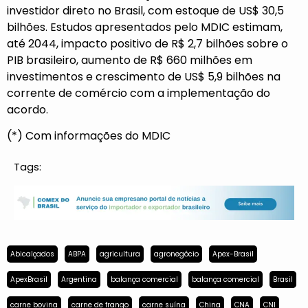
investidor direto no Brasil, com estoque de US$ 30,5
bilhões. Estudos apresentados pelo MDIC estimam,
até 2044, impacto positivo de R$ 2,7 bilhões sobre o
PIB brasileiro, aumento de R$ 660 milhões em
investimentos e crescimento de US$ 5,9 bilhões na
corrente de comércio com a implementação do
acordo.
(*) Com informações do MDIC
Tags:
Abicalçados
ABPA
agricultura
agronegócio
Apex-Brasil
ApexBrasil
Argentina
balança comercial
balança comercial
Brasil
carne bovina
carne de frango
carne suína
China
CNA
CNI