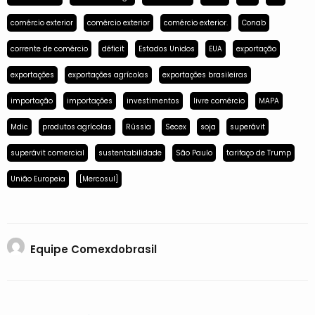
comércio exterior
comércio exterior
comércio exterior.
Conab
corrente de comércio
déficit
Estados Unidos
EUA
exportação
exportações
exportações agrícolas
exportações brasileiras
importação
importações
investimentos
livre comércio
MAPA
Mdic
produtos agrícolas
Rússia
Secex
soja
superávit
superávit comercial
sustentabilidade
São Paulo
tarifaço de Trump
União Europeia
[Mercosul]
Equipe Comexdobrasil