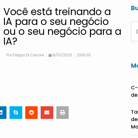
Bu
Você está treinando a
IA para o seu negócio
ou o seu negócio para a
IA?
Por
Filippo Di Cesare
19/10/2025
08:00
Ma
C-
de
Ta
de
Mo