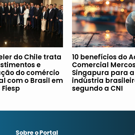
ler do Chile trata
10 benefícios do 
estimentos e
Comercial Mercos
ção do comércio
Singapura para a
al com o Brasil em
indústria brasileir
à Fiesp
segundo a CNI
Sobre o Portal