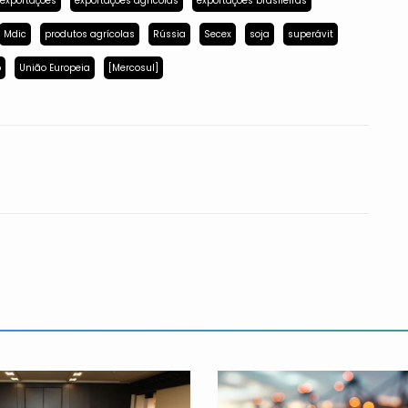
exportações
exportações agrícolas
exportações brasileiras
Mdic
produtos agrícolas
Rússia
Secex
soja
superávit
p
União Europeia
[Mercosul]