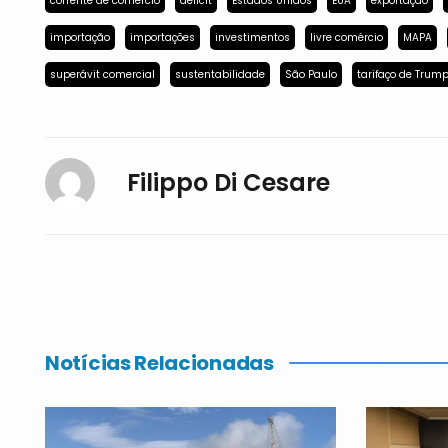
corrente de comércio
déficit
Estados Unidos
EUA
exportação
importação
importações
investimentos
livre comércio
MAPA
superávit comercial
sustentabilidade
São Paulo
tarifaço de Trum
Filippo Di Cesare
Notícias Relacionadas