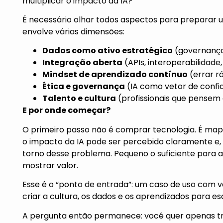
multiplicar o impacto da IA?
É necessário olhar todos aspectos para preparar 
envolve várias dimensões:
Dados como ativo estratégico
(governança 
Integração aberta
(APIs, interoperabilidade, 
Mindset de aprendizado contínuo
(errar rá
Ética e governança
(IA como vetor de confia
Talento e cultura
(profissionais que pensem 
E por onde começar?
O primeiro passo não é comprar tecnologia. É map
o impacto da IA pode ser percebido claramente 
torno desse problema. Pequeno o suficiente para a
mostrar valor.
Esse é o “ponto de entrada”: um caso de uso com va
criar a cultura, os dados e os aprendizados para es
A pergunta então permanece: você quer apenas tr