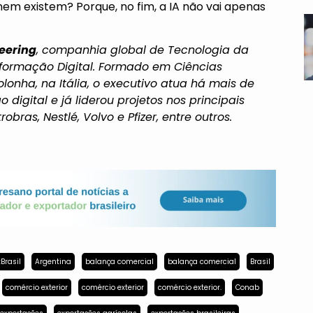
em existem? Porque, no fim, a IA não vai apenas
eering
, companhia global de Tecnologia da
sformação Digital. Formado em Ciências
lonha, na Itália, o executivo atua há mais de
igital e já liderou projetos nos principais
bras, Nestlé, Volvo e Pfizer, entre outros.
Brasil
Argentina
balança comercial
balança comercial
Brasil
comércio exterior
comércio exterior
comércio exterior.
Conab