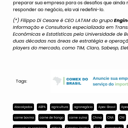
preparar sua empresa para os desafios que ainda n
responder ao negócio, ela vai redefini-lo.
(*) Filippo Di Cesare é CEO LATAM do grupo
Engin
Informação e Consultoria especializada em Tran
Econômicas e Estatísticas pela Universidade de Bo
duas décadas nas áreas de estratégia e operação d
players do mercado, como TIM, Claro, Sabesp, Eletro
Tags:
Abicalçados
ABPA
agricultura
agronegócio
Apex-Brasil
Apex
carne bovina
carne de frango
carne suína
China
CNA
CNI