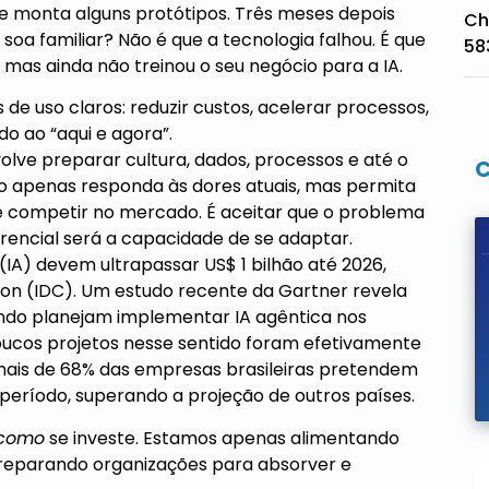
e monta alguns protótipos. Três meses depois
Ch
 soa familiar? Não é que a tecnologia falhou. É que
58
 mas ainda não treinou o seu negócio para a IA.
 de uso claros: reduzir custos, acelerar processos,
o ao “aqui e agora”.
volve preparar cultura, dados, processos e até o
o apenas responda às dores atuais, mas permita
de competir no mercado. É aceitar que o problema
erencial será a capacidade de se adaptar.
l (IA) devem ultrapassar US$ 1 bilhão até 2026,
ion (IDC). Um estudo recente da Gartner revela
ndo planejam implementar IA agêntica nos
poucos projetos nesse sentido foram efetivamente
 mais de 68% das empresas brasileiras pretendem
período, superando a projeção de outros países.
como
se investe. Estamos apenas alimentando
preparando organizações para absorver e