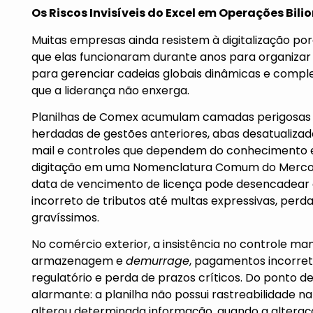
O
s Riscos Invisíveis do Excel em Operaçõ
es Bili
Muitas empresas ainda resistem à digitalização por
que elas funcionaram durante anos para organiza
para gerenciar cadeias globais dinâmicas e comple
que a liderança não enxerga.
Planilhas de Comex acumulam camadas perigosas 
herdadas de gestões anteriores, abas desatualizad
mail e controles que dependem do conhecimento e
digitação em uma Nomenclatura Comum do Mercos
data de vencimento de licença pode desencadear 
incorreto de tributos até multas expressivas, perda
gravíssimos.
No comércio exterior, a insistência no controle ma
armazenagem e
demurrage
, pagamentos incorret
regulatório e perda de prazos críticos. Do ponto d
alarmante: a planilha não possui rastreabilidade n
alterou determinada informação, quando a alteração