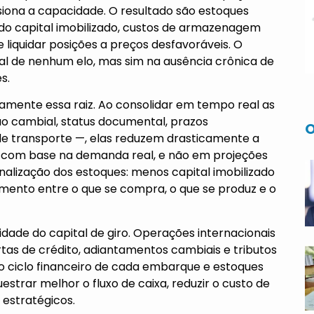
siona a capacidade. O resultado são estoques
do capital imobilizado, custos de armazenagem
liquidar posições a preços desfavoráveis. O
al de nenhum elo, mas sim na ausência crônica de
s.
mente essa raiz. Ao consolidar em tempo real as
ão cambial, status documental, prazos
O
de transporte —, elas reduzem drasticamente a
ir com base na demanda real, e não em projeções
ionalização dos estoques: menos capital imobilizado
amento entre o que se compra, o que se produz e o
dade do capital de giro. Operações internacionais
as de crédito, adiantamentos cambiais e tributos
o ciclo financeiro de cada embarque e estoques
trar melhor o fluxo de caixa, reduzir o custo de
 estratégicos.