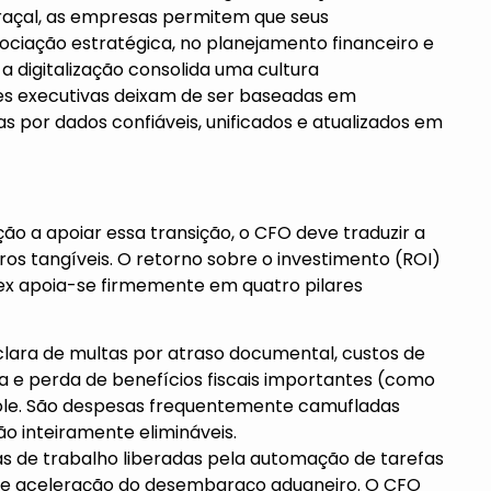
braçal, as empresas permitem que seus
gociação estratégica, no planejamento financeiro e
a digitalização consolida uma cultura
sões executivas deixam de ser baseadas em
s por dados confiáveis, unificados e atualizados em
o a apoiar essa transição, o CFO deve traduzir a
os tangíveis. O retorno sobre o investimento (ROI)
ex apoia-se firmemente em quatro pilares
ara de multas por atraso documental, custos de
da e perda de benefícios fiscais importantes (como
role. São despesas frequentemente camufladas
o inteiramente elimináveis.
s de trabalho liberadas pela automação de tarefas
l e aceleração do desembaraço aduaneiro. O CFO