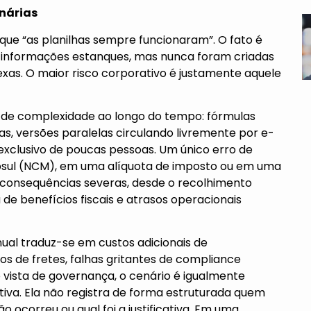
on
árias
que “as planilhas sempre funcionaram”. O fato é
r informações estanques, mas nunca foram criadas
xas. O maior risco corporativo é justamente aquele
de complexidade ao longo do tempo: fórmulas
as, versões paralelas circulando livremente por e-
xclusivo de poucas pessoas. Um único erro de
ul (NCM), em uma alíquota de imposto ou em uma
consequências severas, desde o recolhimento
 de benefícios fiscais e atrasos operacionais
nual traduz-se em custos adicionais de
os de fretes, falhas gritantes de compliance
e vista de governança, o cenário é igualmente
ativa. Ela não registra de forma estruturada quem
 ocorreu ou qual foi a justificativa. Em uma