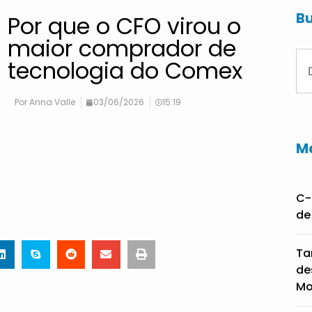
Bu
Por que o CFO virou o
maior comprador de
tecnologia do Comex
Por
Anna Valle
03/06/2026
15:19
Ma
C-
de
Ta
de
Mo