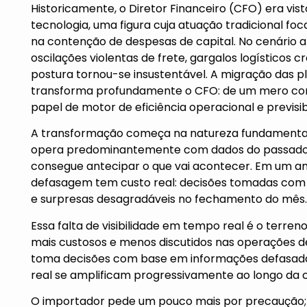
Historicamente, o Diretor Financeiro (CFO) era vi
tecnologia, uma figura cuja atuação tradicional f
na contenção de despesas de capital. No cenário a
oscilações violentas de frete, gargalos logísticos
postura tornou-se insustentável. A migração das 
transforma profundamente o CFO: de um mero cont
papel de motor de eficiência operacional e previsib
A transformação começa na natureza fundamental d
opera predominantemente com dados do passado.
consegue antecipar o que vai acontecer. Em um am
defasagem tem custo real: decisões tomadas com 
e surpresas desagradáveis no fechamento do mês.
Essa falta de visibilidade em tempo real é o terren
mais custosos e menos discutidos nas operações d
toma decisões com base em informações defasada
real se amplificam progressivamente ao longo da 
O importador pede um pouco mais por precaução; 