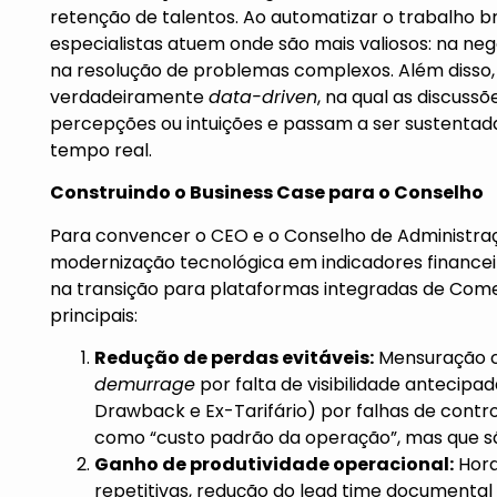
retenção de talentos. Ao automatizar o trabalho 
especialistas atuem onde são mais valiosos: na ne
na resolução de problemas complexos. Além disso, 
verdadeiramente
data-driven
, na qual as discus
percepções ou intuições e passam a ser sustentada
tempo real.
C
onstruindo o Business Case para o Conselho
Para convencer o CEO e o Conselho de Administraçã
modernização tecnológica em indicadores financeir
na transição para plataformas integradas de Com
principais:
Redu
ção de perdas evitáveis:
Mensuração cl
demurrage
por falta de visibilidade antecipa
Drawback e Ex-Tarifário) por falhas de cont
como “custo padrão da operação”, mas que sã
Ganho de produtividade operacional:
Hora
repetitivas, redução do lead time documenta