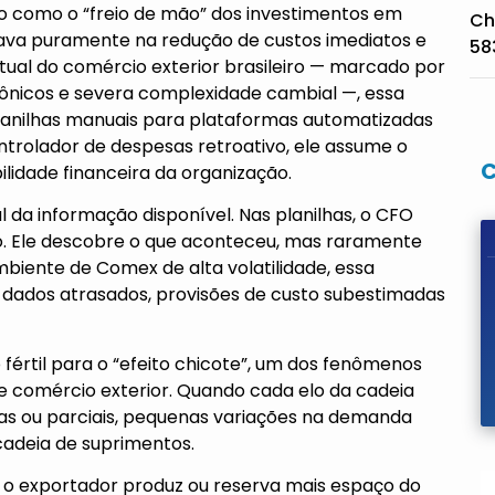
sto como o “freio de mão” dos investimentos em
Ch
ocava puramente na redução de custos imediatos e
58
tual do comércio exterior brasileiro — marcado por
 crônicos e severa complexidade cambial —, essa
planilhas manuais para plataformas automatizadas
rolador de despesas retroativo, ele assume o
ilidade financeira da organização.
a informação disponível. Nas planilhas, o CFO
 Ele descobre o que aconteceu, mas raramente
biente de Comex de alta volatilidade, essa
dados atrasados, provisões de custo subestimadas
o fértil para o “efeito chicote”, um dos fenômenos
e comércio exterior. Quando cada elo da cadeia
s ou parciais, pequenas variações na demanda
cadeia de suprimentos.
o exportador produz ou reserva mais espaço do