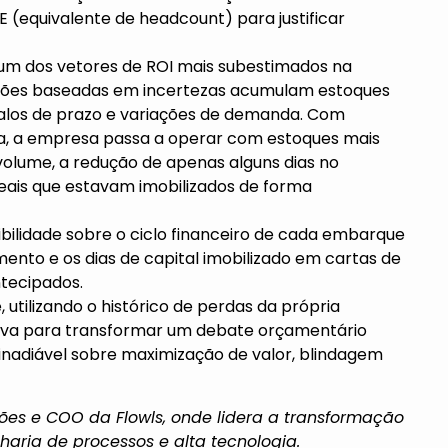
(equivalente de headcount) para justificar
um dos vetores de ROI mais subestimados na
ções baseadas em incertezas acumulam estoques
alos de prazo e variações de demanda. Com
eia, a empresa passa a operar com estoques mais
volume, a redução de apenas alguns dias no
eais que estavam imobilizados de forma
ibilidade sobre o ciclo financeiro de cada embarque
ento e os dias de capital imobilizado em cartas de
ntecipados.
utilizando o histórico de perdas da própria
itiva para transformar um debate orçamentário
inadiável sobre maximização de valor, blindagem
ões e COO da Flowls, onde lidera a transformaçã
o
haria de processos e alta tecnologia.