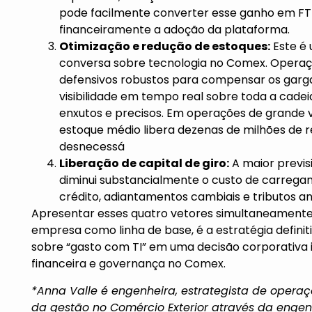
pode facilmente converter esse ganho em FTE 
financeiramente a adoção da plataforma.
Otimiza
ção e reduçã
o de estoques:
Este é 
conversa sobre tecnologia no Comex. Opera
defensivos robustos para compensar os garg
visibilidade em tempo real sobre toda a cad
enxutos e precisos. Em operações de grande 
estoque médio libera dezenas de milhões de r
desnecessá
Libera
çã
o de capital de giro:
A maior previs
diminui substancialmente o custo de carregam
crédito, adiantamentos cambiais e tributos a
Apresentar esses quatro vetores simultaneamente, 
empresa como linha de base, é a estratégia defin
sobre “gasto com TI” em uma decisão corporativa 
financeira e governança no Comex.
*Anna Valle
é engenheira, estrategista de operaç
da gest
ão no Comércio Exterior através da engen