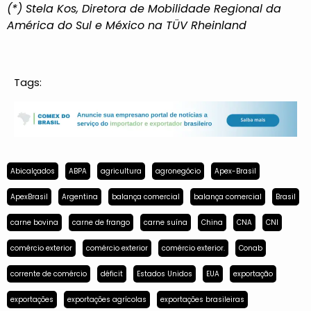
(*) Stela Kos, Diretora de Mobilidade Regional da
América do Sul e México na TÜV Rheinland
Tags:
Abicalçados
ABPA
agricultura
agronegócio
Apex-Brasil
ApexBrasil
Argentina
balança comercial
balança comercial
Brasil
carne bovina
carne de frango
carne suína
China
CNA
CNI
comércio exterior
comércio exterior
comércio exterior.
Conab
corrente de comércio
déficit
Estados Unidos
EUA
exportação
exportações
exportações agrícolas
exportações brasileiras