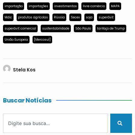
importação
importações
investimentos
livre comércio
MAPA
Mdic
produtos agrícolas
Rússia
Secex
soja
superávit
superávit comercial
sustentabilidade
São Paulo
tarifaço de Trump
União Europeia
[Mercosul]
Stela Kos
Buscar Notícias