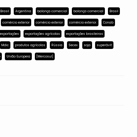
Brasil
Argentina
balança comercial
balança comercial
Brasil
comércio exterior
comércio exterior
comércio exterior.
Conab
exportações
exportações agrícolas
exportações brasileiras
Mdic
produtos agrícolas
Rússia
Secex
soja
superávit
p
União Europeia
[Mercosul]