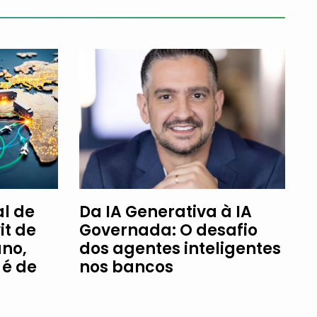
l de
Da IA Generativa à IA
it de
Governada: O desafio
ano,
dos agentes inteligentes
é de
nos bancos