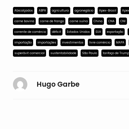
Abicalçados
ABPA
agricultura
agronegócio
Apex-Brasil
Apex
carne bovina
carne de frango
carne suína
China
CNA
CNI
corrente de comércio
déficit
Estados Unidos
EUA
exportação
importação
importações
investimentos
livre comércio
MAPA
superávit comercial
sustentabilidade
São Paulo
tarifaço de Trum
Hugo Garbe