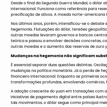
Desde o final da Segunda Guerra Mundial, o dólar 
internacional. Funciona como referência para reser
precificação de ativos. A moeda norte-americana to
Nos últimos anos, porém, intensificou-se o debate
hegemonia. Flutuações do dólar, tensões geopolíti
outras moedas levaram governos e bancos centrais 
teórica e passou a envolver decisões concretas, c
outras moedas e o aumento das reservas de ouro p
Mudanças na hegemonia não significam subst
É essencial separar duas questões distintas. Osci
mudanças na política monetária. Já a perda de h
financeiro internacional. Enquanto as primeiras oc
transformações profundas, envolvendo comércio, fi
A adoção crescente do yuan em transações com a C
iniciativas de pagamento digital entre países ilu
tais movimentos, o dólar segue como principal meio