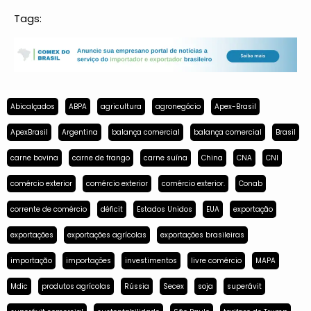
Tags:
Abicalçados
ABPA
agricultura
agronegócio
Apex-Brasil
ApexBrasil
Argentina
balança comercial
balança comercial
Brasil
carne bovina
carne de frango
carne suína
China
CNA
CNI
comércio exterior
comércio exterior
comércio exterior.
Conab
corrente de comércio
déficit
Estados Unidos
EUA
exportação
exportações
exportações agrícolas
exportações brasileiras
importação
importações
investimentos
livre comércio
MAPA
Mdic
produtos agrícolas
Rússia
Secex
soja
superávit