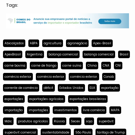
Tags:
Abicalçados
ABPA
agricultura
agronegócio
Apex-Brasil
ApexBrasil
Argentina
balança comercial
balança comercial
Brasil
carne bovina
carne de frango
carne suína
China
CNA
CNI
comércio exterior
comércio exterior
comércio exterior.
Conab
corrente de comércio
déficit
Estados Unidos
EUA
exportação
exportações
exportações agrícolas
exportações brasileiras
importação
importações
investimentos
livre comércio
MAPA
Mdic
produtos agrícolas
Rússia
Secex
soja
superávit
superávit comercial
sustentabilidade
São Paulo
tarifaço de Trump