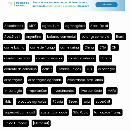
Abicalçados
ABPA
agricultura
agronegócio
Apex-Brasil
ApexBrasil
Argentina
balança comercial
balança comercial
Brasil
carne bovina
carne de frango
carne suína
China
CNA
CNI
comércio exterior
comércio exterior
comércio exterior.
Conab
corrente de comércio
déficit
Estados Unidos
EUA
exportação
exportações
exportações agrícolas
exportações brasileiras
importação
importações
investimentos
livre comércio
MAPA
Mdic
produtos agrícolas
Rússia
Secex
soja
superávit
superávit comercial
sustentabilidade
São Paulo
tarifaço de Trump
União Europeia
[Mercosul]