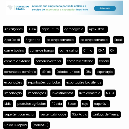
Abicalçados
ABPA
agricultura
agronegócio
Apex-Brasil
ApexBrasil
Argentina
balança comercial
balança comercial
Brasil
carne bovina
carne de frango
carne suína
China
CNA
CNI
comércio exterior
comércio exterior
comércio exterior.
Conab
corrente de comércio
déficit
Estados Unidos
EUA
exportação
exportações
exportações agrícolas
exportações brasileiras
importação
importações
investimentos
livre comércio
MAPA
Mdic
produtos agrícolas
Rússia
Secex
soja
superávit
superávit comercial
sustentabilidade
São Paulo
tarifaço de Trump
União Europeia
[Mercosul]