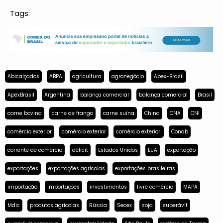
Tags:
Abicalçados
ABPA
agricultura
agronegócio
Apex-Brasil
ApexBrasil
Argentina
balança comercial
balança comercial
Brasil
carne bovina
carne de frango
carne suína
China
CNA
CNI
comércio exterior
comércio exterior
comércio exterior.
Conab
corrente de comércio
déficit
Estados Unidos
EUA
exportação
exportações
exportações agrícolas
exportações brasileiras
importação
importações
investimentos
livre comércio
MAPA
Mdic
produtos agrícolas
Rússia
Secex
soja
superávit