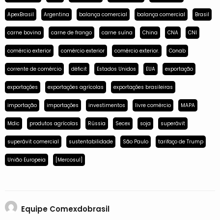
ApexBrasil
Argentina
balança comercial
balança comercial
Brasil
carne bovina
carne de frango
carne suína
China
CNA
CNI
comércio exterior
comércio exterior
comércio exterior.
Conab
corrente de comércio
déficit
Estados Unidos
EUA
exportação
exportações
exportações agrícolas
exportações brasileiras
importação
importações
investimentos
livre comércio
MAPA
Mdic
produtos agrícolas
Rússia
Secex
soja
superávit
superávit comercial
sustentabilidade
São Paulo
tarifaço de Trump
União Europeia
[Mercosul]
Equipe Comexdobrasil