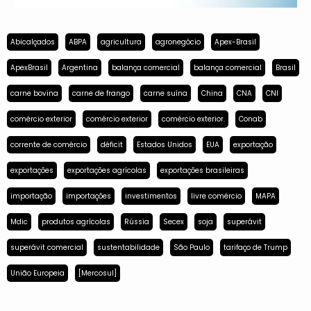
Abicalçados
ABPA
agricultura
agronegócio
Apex-Brasil
ApexBrasil
Argentina
balança comercial
balança comercial
Brasil
carne bovina
carne de frango
carne suína
China
CNA
CNI
comércio exterior
comércio exterior
comércio exterior.
Conab
corrente de comércio
déficit
Estados Unidos
EUA
exportação
exportações
exportações agrícolas
exportações brasileiras
importação
importações
investimentos
livre comércio
MAPA
Mdic
produtos agrícolas
Rússia
Secex
soja
superávit
superávit comercial
sustentabilidade
São Paulo
tarifaço de Trump
União Europeia
[Mercosul]