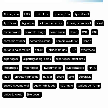
Abicalçados
ABPA
agricultura
agronegócio
Apex-Brasil
ApexBrasil
Argentina
balança comercial
balança comercial
Brasil
carne bovina
carne de frango
carne suína
China
CNA
CNI
comércio exterior
comércio exterior
comércio exterior.
Conab
corrente de comércio
déficit
Estados Unidos
EUA
exportação
exportações
exportações agrícolas
exportações brasileiras
importação
importações
investimentos
livre comércio
MAPA
Mdic
produtos agrícolas
Rússia
Secex
soja
superávit
superávit comercial
sustentabilidade
São Paulo
tarifaço de Trump
União Europeia
[Mercosul]