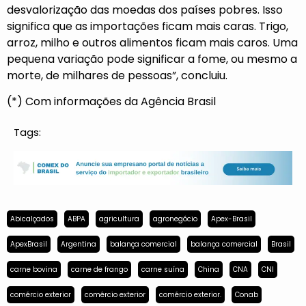
desvalorização das moedas dos países pobres. Isso
significa que as importações ficam mais caras. Trigo,
arroz, milho e outros alimentos ficam mais caros. Uma
pequena variação pode significar a fome, ou mesmo a
morte, de milhares de pessoas”, concluiu.
(*) Com informações da Agência Brasil
Tags:
Abicalçados
ABPA
agricultura
agronegócio
Apex-Brasil
ApexBrasil
Argentina
balança comercial
balança comercial
Brasil
carne bovina
carne de frango
carne suína
China
CNA
CNI
comércio exterior
comércio exterior
comércio exterior.
Conab