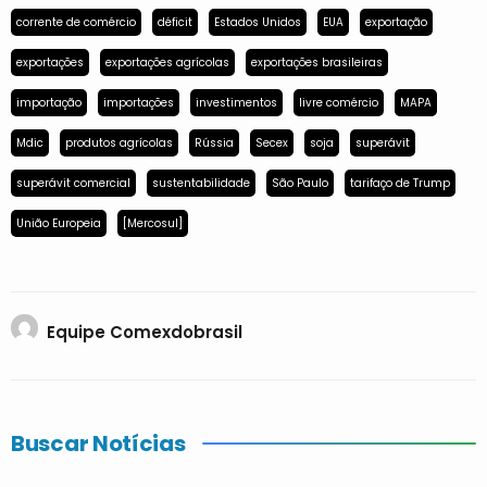
corrente de comércio
déficit
Estados Unidos
EUA
exportação
exportações
exportações agrícolas
exportações brasileiras
importação
importações
investimentos
livre comércio
MAPA
Mdic
produtos agrícolas
Rússia
Secex
soja
superávit
superávit comercial
sustentabilidade
São Paulo
tarifaço de Trump
União Europeia
[Mercosul]
Equipe Comexdobrasil
Buscar Notícias