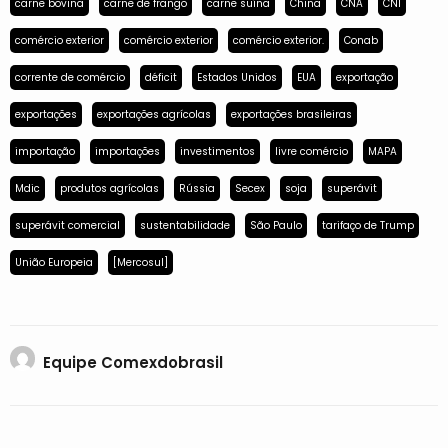
carne bovina
carne de frango
carne suína
China
CNA
CNI
comércio exterior
comércio exterior
comércio exterior.
Conab
corrente de comércio
déficit
Estados Unidos
EUA
exportação
exportações
exportações agrícolas
exportações brasileiras
importação
importações
investimentos
livre comércio
MAPA
Mdic
produtos agrícolas
Rússia
Secex
soja
superávit
superávit comercial
sustentabilidade
São Paulo
tarifaço de Trump
União Europeia
[Mercosul]
Equipe Comexdobrasil