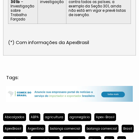
301b
–
investigação
contra todos os países; a
Investigação
exemplo da Seção 301, ainda
sobre
não está em vigor e prevê listas
Trabalho
de isenção.
Forçado
(*) Com informações da ApexBrasil
Tags:
Abicalçados
ABPA
agricultura
agronegócio
Apex-Brasil
ApexBrasil
Argentina
balança comercial
balança comercial
Brasil