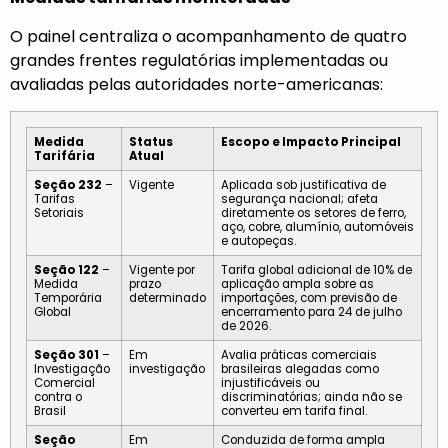
O painel centraliza o acompanhamento de quatro
grandes frentes regulatórias implementadas ou
avaliadas pelas autoridades norte-americanas:
Medida
Status
Escopo e Impacto Principal
Tarifária
Atual
Seção 232
–
Vigente
Aplicada sob justificativa de
Tarifas
segurança nacional; afeta
Setoriais
diretamente os setores de ferro,
aço, cobre, alumínio, automóveis
e autopeças.
Seção 122
–
Vigente por
Tarifa global adicional de 10% de
Medida
prazo
aplicação ampla sobre as
Temporária
determinado
importações, com previsão de
Global
encerramento para 24 de julho
de 2026.
Seção 301
–
Em
Avalia práticas comerciais
Investigação
investigação
brasileiras alegadas como
Comercial
injustificáveis ou
contra o
discriminatórias; ainda não se
Brasil
converteu em tarifa final.
Seção
Em
Conduzida de forma ampla