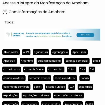
Acesse a integra da Manifestação da Amcham
(*) Com informações da Amcham
Tags:
Abicalçados
ABPA
agricultura
agronegócio
Apex-Brasil
ApexBrasil
Argentina
balança comercial
balança comercial
Brasil
carne bovina
carne de frango
carne suína
China
CNA
CNI
comércio exterior
comércio exterior
comércio exterior.
Conab
corrente de comércio
déficit
Estados Unidos
EUA
exportação
exportações
exportações agrícolas
exportações brasileiras
importação
importações
investimentos
livre comércio
MAPA