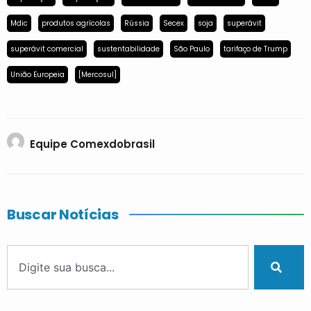
Mdic
produtos agrícolas
Rússia
Secex
soja
superávit
superávit comercial
sustentabilidade
São Paulo
tarifaço de Trump
União Europeia
[Mercosul]
Equipe Comexdobrasil
Buscar Notícias