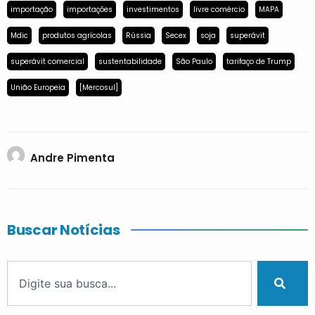
importação
importações
investimentos
livre comércio
MAPA
Mdic
produtos agrícolas
Rússia
Secex
soja
superávit
superávit comercial
sustentabilidade
São Paulo
tarifaço de Trump
União Europeia
[Mercosul]
Andre Pimenta
Buscar Notícias