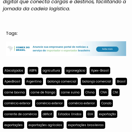
digital que conecta cargas e destinos, facilitando a
jornada da cadeia logística.
Tags:
Abicalçados
ABPA
agricultura
agronegócio
Apex-Brasil
ApexBrasil
Argentina
balança comercial
balança comercial
Brasil
carne bovina
carne de frango
carne suína
China
CNA
CNI
comércio exterior
comércio exterior
comércio exterior.
Conab
corrente de comércio
déficit
Estados Unidos
EUA
exportação
exportações
exportações agrícolas
exportações brasileiras