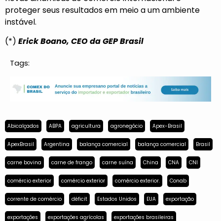
proteger seus resultados em meio a um ambiente
instável.
(*)
Erick Boano, CEO da GEP Brasil
Tags:
Abicalçados
ABPA
agricultura
agronegócio
Apex-Brasil
ApexBrasil
Argentina
balança comercial
balança comercial
Brasil
carne bovina
carne de frango
carne suína
China
CNA
CNI
comércio exterior
comércio exterior
comércio exterior.
Conab
corrente de comércio
déficit
Estados Unidos
EUA
exportação
exportações
exportações agrícolas
exportações brasileiras