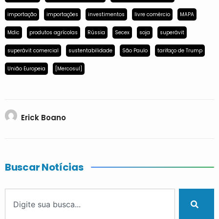
importação
importações
investimentos
livre comércio
MAPA
Mdic
produtos agrícolas
Rússia
Secex
soja
superávit
superávit comercial
sustentabilidade
São Paulo
tarifaço de Trump
União Europeia
[Mercosul]
Erick Boano
Buscar Notícias