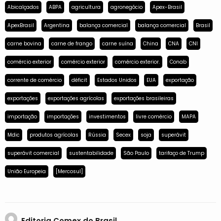
Abicalçados
ABPA
agricultura
agronegócio
Apex-Brasil
ApexBrasil
Argentina
balança comercial
balança comercial
Brasil
carne bovina
carne de frango
carne suína
China
CNA
CNI
comércio exterior
comércio exterior
comércio exterior.
Conab
corrente de comércio
déficit
Estados Unidos
EUA
exportação
exportações
exportações agrícolas
exportações brasileiras
importação
importações
investimentos
livre comércio
MAPA
Mdic
produtos agrícolas
Rússia
Secex
soja
superávit
superávit comercial
sustentabilidade
São Paulo
tarifaço de Trump
União Europeia
[Mercosul]
Editoria Comex do Brasil