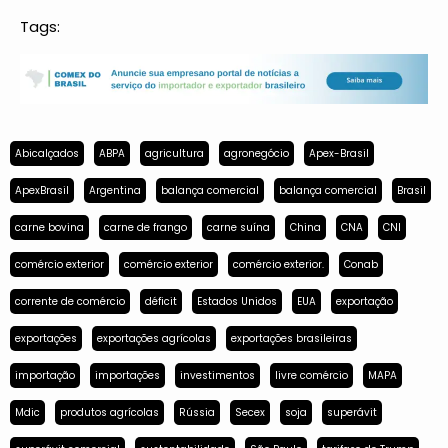
Tags:
Abicalçados
ABPA
agricultura
agronegócio
Apex-Brasil
ApexBrasil
Argentina
balança comercial
balança comercial
Brasil
carne bovina
carne de frango
carne suína
China
CNA
CNI
comércio exterior
comércio exterior
comércio exterior.
Conab
corrente de comércio
déficit
Estados Unidos
EUA
exportação
exportações
exportações agrícolas
exportações brasileiras
importação
importações
investimentos
livre comércio
MAPA
Mdic
produtos agrícolas
Rússia
Secex
soja
superávit