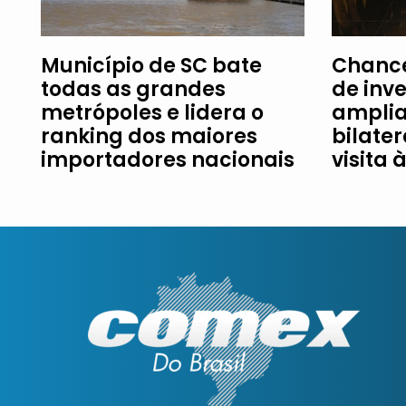
Município de SC bate
Chance
todas as grandes
de inv
metrópoles e lidera o
amplia
ranking dos maiores
bilater
importadores nacionais
visita 