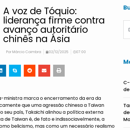
Bu
A voz de Tóquio:
liderança firme contra
avanço autoritário
chinês na Ásia
Por
Márcio Coimbra
02/12/2025
07:00
Ma
C-
de
ra-ministra marca o encerramento da era da
vocamente que uma agressão chinesa a Taiwan
Ta
 seu país, Takaichi alinhou a política externa
de
a de Taiwan é, de fato e indissociavelmente, a
Mo
a como belicismo, mas como um necessário realismo