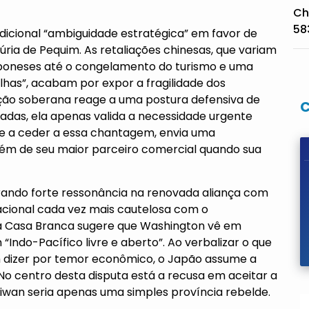
Ch
58
dicional “ambiguidade estratégica” em favor de
fúria de Pequim. As retaliações chinesas, que variam
poneses até o congelamento do turismo e uma
lhas”, acabam por expor a fragilidade dos
ão soberana reage a uma postura defensiva de
das, ela apenas valida a necessidade urgente
-se a ceder a essa chantagem, envia uma
ém de seu maior parceiro comercial quando sua
trando forte ressonância na renovada aliança com
cional cada vez mais cautelosa com o
a Casa Branca sugere que Washington vê em
Indo-Pacífico livre e aberto”. Ao verbalizar o que
m dizer por temor econômico, o Japão assume a
 No centro desta disputa está a recusa em aceitar a
aiwan seria apenas uma simples província rebelde.