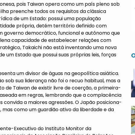
japonesa, pois Taiwan opera como um país pleno sob
A ilha preenche todos os requisitos da clássica
ídica de um Estado: possui uma população
idade própria, detém território definido com
or um governo democrático, funcional e autônomo que
plena capacidade de estabelecer relações com
tratégico, Takaichi não está inventando uma nova
O
 um Estado que possui suas próprias leis, forças
esenta um divisor de águas na geopolítica asiática.
 sob sua liderança não foi o recuo habitual, mas a
o de Taiwan de existir livre de coerção, a primeira-
baseada em regras, lembrando que a complacência
s convida a maiores agressões. O Japão posiciona-
 mas como um guardião ativo da liberdade e da
ente-Executivo do Instituto Monitor da