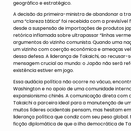
geográfico e estratégico.
A decisão da primeira-ministra de abandonar a tra
uma “clareza tática” foi recebida com a previsível 
desde a suspensão de importações de produtos ja
retórica inflamada sobre ultrapassar “linhas verme
argumentos do vizinho comunista. Quando uma naç
um vizinho com coerção econômica e ameaças vela
dessa defesa. A liderança de Takaichi, ao recusar
mensagem crucial ao mundo: o Japão não será ref
existência estiver em jogo.
Essa audácia política não ocorre no vácuo, encon
Washington e no apoio de uma comunidade interna
expansionismo chinês. A comunicação direta com 
Takaichi a parceira ideal para a manutenção de um “
muitos líderes ocidentais pensam, mas hesitam e
liderança política que condiz com seu peso global.
ficção diplomática de que a ilha democrática de T