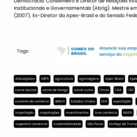
Democracia. Conselheiro e Diretor de Relações Inte
Institucionais e Governamentais (Abrig). Mestre em
(2007). Ex-Diretor da Apex-Brasil e do Senado Fede
Tags:
Abicalçados
ABPA
agricultura
agronegócio
Apex-Brasil
Apex
carne bovina
carne de frango
carne suína
China
CNA
CNI
corrente de comércio
déficit
Estados Unidos
EUA
exportação
importação
importações
investimentos
livre comércio
MAPA
superávit comercial
sustentabilidade
São Paulo
tarifaço de Trum