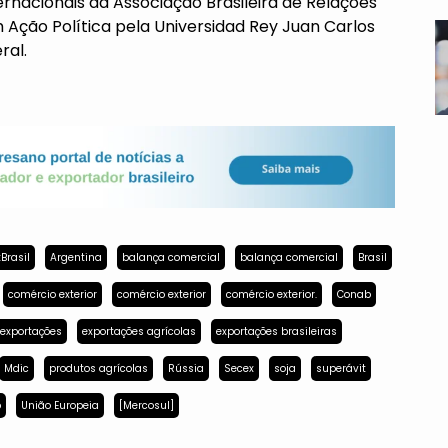
rnacionais da Associação Brasileira de Relações
 Ação Política pela Universidad Rey Juan Carlos
ral.
Brasil
Argentina
balança comercial
balança comercial
Brasil
comércio exterior
comércio exterior
comércio exterior.
Conab
exportações
exportações agrícolas
exportações brasileiras
Mdic
produtos agrícolas
Rússia
Secex
soja
superávit
p
União Europeia
[Mercosul]