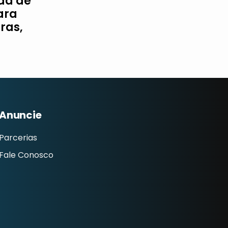
da de
ara
ras,
Anuncie
Parcerias
Fale Conosco