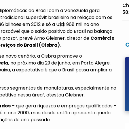
Ch
diplomáticas do Brasil com a Venezuela gera
58
tradicional superávit brasileiro na relação com os
96 bilhões em 2012 e só a U$$ 968 mil no ano
azoável que o saldo positivo do Brasil na balança
prazo”, prevê Arno Gleisner, diretor de
Comércio
rviços do Brasil (Cisbra)
.
esse novo cenário, a Cisbra promove o
uela
,
no próximo dia 29 de junho, em Porto Alegre.
xa, a expectativa é que o Brasil possa ampliar a
ersos segmentos de manufaturas, especialmente no
titivo nessa área”, atestou Gleisner.
ados
– que gera riquezas e empregos qualificados –
até o ano 2000, mas desde então apresenta queda
ações do ano passado.