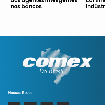
dos agentes inteligentes
cartil
nos bancos
indúst
Nossas Redes