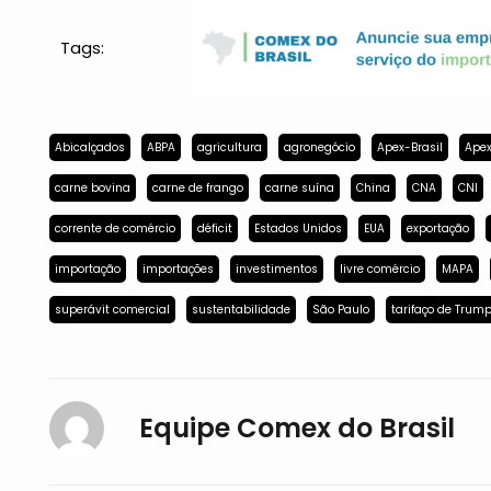
Tags:
Abicalçados
ABPA
agricultura
agronegócio
Apex-Brasil
Apex
carne bovina
carne de frango
carne suína
China
CNA
CNI
corrente de comércio
déficit
Estados Unidos
EUA
exportação
importação
importações
investimentos
livre comércio
MAPA
superávit comercial
sustentabilidade
São Paulo
tarifaço de Trum
Equipe Comex do Brasil