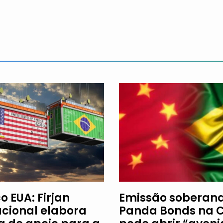
o EUA: Firjan
Emissão soberan
acional elabora
Panda Bonds na 