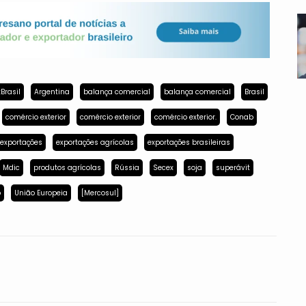
Brasil
Argentina
balança comercial
balança comercial
Brasil
comércio exterior
comércio exterior
comércio exterior.
Conab
exportações
exportações agrícolas
exportações brasileiras
Mdic
produtos agrícolas
Rússia
Secex
soja
superávit
p
União Europeia
[Mercosul]