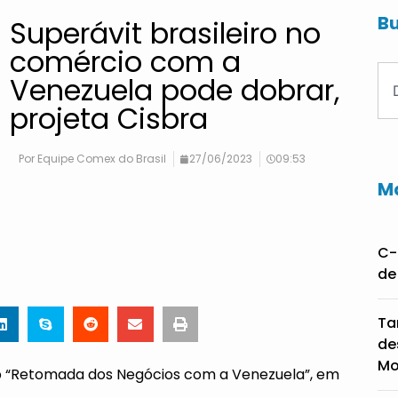
Bu
Superávit brasileiro no
comércio com a
Venezuela pode dobrar,
projeta Cisbra
Por
Equipe Comex do Brasil
27/06/2023
09:53
Ma
C-
de
Ta
de
Mo
op “Retomada dos Negócios com a Venezuela”, em