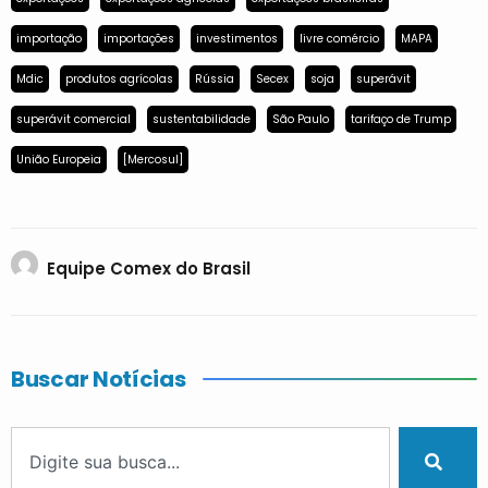
importação
importações
investimentos
livre comércio
MAPA
Mdic
produtos agrícolas
Rússia
Secex
soja
superávit
superávit comercial
sustentabilidade
São Paulo
tarifaço de Trump
União Europeia
[Mercosul]
Equipe Comex do Brasil
Buscar Notícias