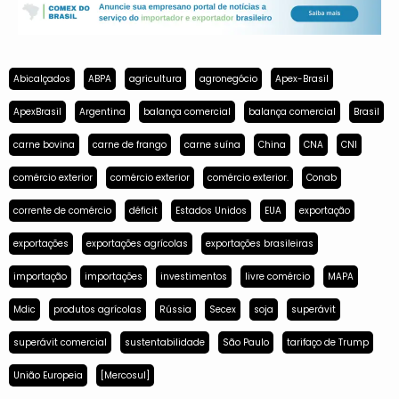
Abicalçados
ABPA
agricultura
agronegócio
Apex-Brasil
ApexBrasil
Argentina
balança comercial
balança comercial
Brasil
carne bovina
carne de frango
carne suína
China
CNA
CNI
comércio exterior
comércio exterior
comércio exterior.
Conab
corrente de comércio
déficit
Estados Unidos
EUA
exportação
exportações
exportações agrícolas
exportações brasileiras
importação
importações
investimentos
livre comércio
MAPA
Mdic
produtos agrícolas
Rússia
Secex
soja
superávit
superávit comercial
sustentabilidade
São Paulo
tarifaço de Trump
União Europeia
[Mercosul]