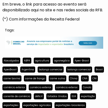
Em breve, o link para acesso ao evento será
disponibilizado aqui no site e nas redes sociais da RFB.
(*) Com informações da Receita Federal
Tags:
Abicalçados
ABPA
agricultura
agronegócio
Apex-Brasil
ApexBrasil
Argentina
balança comercial
balança comercial
Brasil
carne bovina
carne de frango
carne suína
China
CNA
CNI
comércio exterior
comércio exterior
comércio exterior.
Conab
corrente de comércio
déficit
Estados Unidos
EUA
exportação
exportações
exportações agrícolas
exportações brasileiras