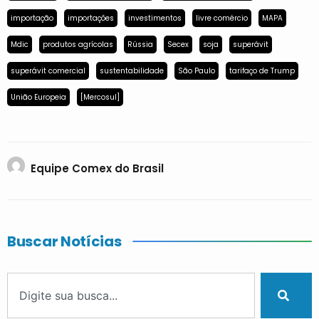
importação
importações
investimentos
livre comércio
MAPA
Mdic
produtos agrícolas
Rússia
Secex
soja
superávit
superávit comercial
sustentabilidade
São Paulo
tarifaço de Trump
União Europeia
[Mercosul]
Equipe Comex do Brasil
Buscar Notícias