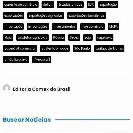
corrente de comércio
déficit
Estados Unidos
EUA
exportação
exportações
exportações agrícolas
exportações brasileiras
importação
importações
investimentos
livre comércio
MAPA
Mdic
produtos agrícolas
Rússia
Secex
soja
superávit
superávit comercial
sustentabilidade
São Paulo
tarifaço de Trump
União Europeia
[Mercosul]
Editoria Comex do Brasil
Buscar Notícias