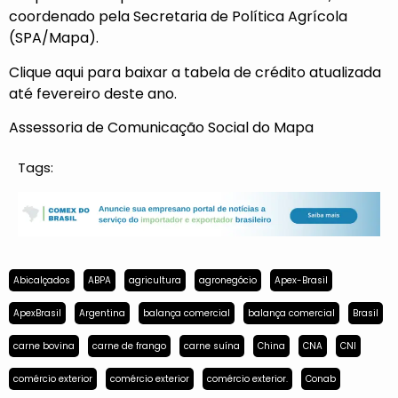
coordenado pela Secretaria de Política Agrícola
(SPA/Mapa).
Clique
aqui
para baixar a tabela de crédito atualizada
até fevereiro deste ano.
Assessoria de Comunicação Social do Mapa
Tags:
Abicalçados
ABPA
agricultura
agronegócio
Apex-Brasil
ApexBrasil
Argentina
balança comercial
balança comercial
Brasil
carne bovina
carne de frango
carne suína
China
CNA
CNI
comércio exterior
comércio exterior
comércio exterior.
Conab