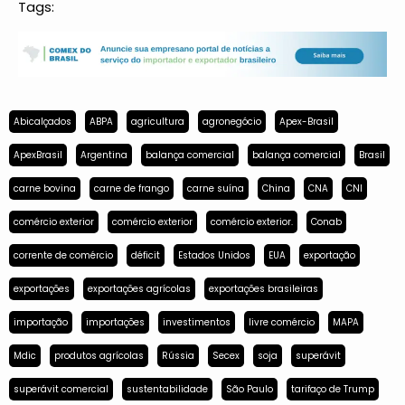
Tags:
Abicalçados
ABPA
agricultura
agronegócio
Apex-Brasil
ApexBrasil
Argentina
balança comercial
balança comercial
Brasil
carne bovina
carne de frango
carne suína
China
CNA
CNI
comércio exterior
comércio exterior
comércio exterior.
Conab
corrente de comércio
déficit
Estados Unidos
EUA
exportação
exportações
exportações agrícolas
exportações brasileiras
importação
importações
investimentos
livre comércio
MAPA
Mdic
produtos agrícolas
Rússia
Secex
soja
superávit
superávit comercial
sustentabilidade
São Paulo
tarifaço de Trump