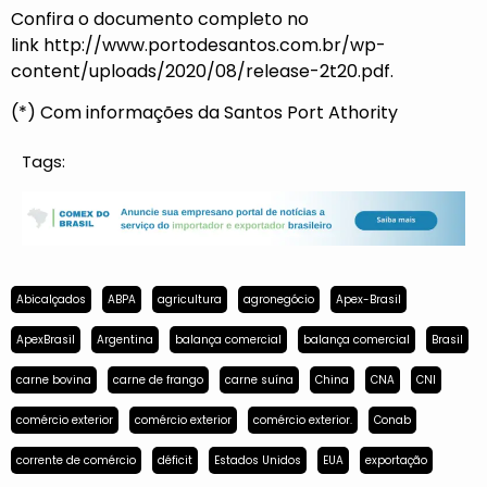
Confira o documento completo no
link
http://www.portodesantos.com.br/wp-
content/uploads/2020/08/release-2t20.pdf
.
(*) Com informações da Santos Port Athority
Tags:
Abicalçados
ABPA
agricultura
agronegócio
Apex-Brasil
ApexBrasil
Argentina
balança comercial
balança comercial
Brasil
carne bovina
carne de frango
carne suína
China
CNA
CNI
comércio exterior
comércio exterior
comércio exterior.
Conab
corrente de comércio
déficit
Estados Unidos
EUA
exportação