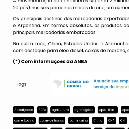
A movimentação de contêineres superou 2 milhões
20 pés) nos seis primeiros meses do ano, um aume
Os principais destinos das mercadorias exportadas
e Argentina. Em termos absolutos, os produtos d
principais mercadorias embarcadas.
Na outra mão, China, Estados Unidos e Alemanha 
com destaque para óleo diesel, caixas de marcha, 
(*) Com informações da ANBA
Tags:
Abicalçados
ABPA
agricultura
agronegócio
Apex-Brasil
Apex
carne bovina
carne de frango
carne suína
China
CNA
CNI