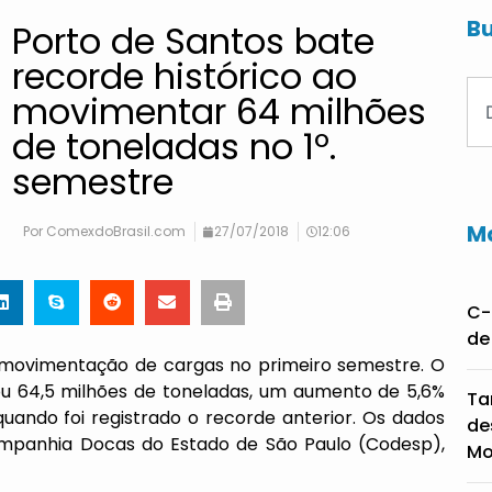
Bu
Porto de Santos bate
recorde histórico ao
movimentar 64 milhões
de toneladas no 1º.
semestre
Ma
Por
ComexdoBrasil.com
27/07/2018
12:06
C-
de
 movimentação de cargas no primeiro semestre. O
ou 64,5 milhões de toneladas, um aumento de 5,6%
Ta
ando foi registrado o recorde anterior. Os dados
de
ompanhia Docas do Estado de São Paulo (
Codesp
),
Mo