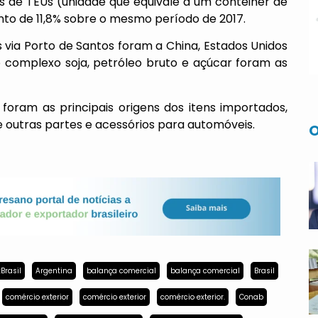
 de TEUs (unidade que equivale a um contêiner de
nto de 11,8% sobre o mesmo período de 2017.
 via Porto de Santos foram a China, Estados Unidos
o complexo soja, petróleo bruto e açúcar foram as
foram as principais origens dos itens importados,
e outras partes e acessórios para automóveis.
O
Brasil
Argentina
balança comercial
balança comercial
Brasil
comércio exterior
comércio exterior
comércio exterior.
Conab