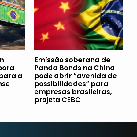
an
Emissão soberana de
bora
Panda Bonds na China
 para a
pode abrir “avenida de
nse
possibilidades” para
empresas brasileiras,
projeta CEBC