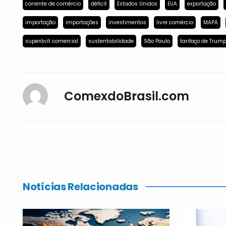
corrente de comércio
déficit
Estados Unidos
EUA
exportação
importação
importações
investimentos
livre comércio
MAPA
superávit comercial
sustentabilidade
São Paulo
tarifaço de Trum
ComexdoBrasil.com
Notícias Relacionadas