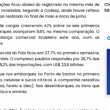
ações ficou abaixo do registrado no mesmo mês de
Ch
e toneladas. Segundo a Codesp, ainda houve reflexo
58
 realizada no final de maio e início de junho.
de cargas cresceram 4,1% sobre os seis primeiros
barques avançaram 9,6% na mesma comparação. O
ança comercial brasileira este ano, com as
s.
rcial do País ficou em 27,7% no primeiro semestre,
hões. O complexo paulista respondeu por 26,7% das
 29,2% das importações, com US$ 23,9 bilhões.
ue nos embarques no Porto de Santos no primeiro
 celulose e sucos cítricos. A companhia ressaltou
s, farelo e óleo). Nos desembarques, os itens que
tica e amônia.