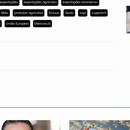
exportações
exportações agrícolas
exportações brasileiras
Mdic
produtos agrícolas
Rússia
Secex
soja
superávit
p
União Europeia
[Mercosul]