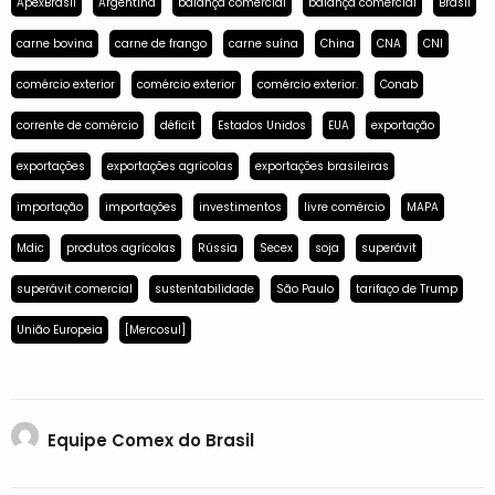
ApexBrasil
Argentina
balança comercial
balança comercial
Brasil
carne bovina
carne de frango
carne suína
China
CNA
CNI
comércio exterior
comércio exterior
comércio exterior.
Conab
corrente de comércio
déficit
Estados Unidos
EUA
exportação
exportações
exportações agrícolas
exportações brasileiras
importação
importações
investimentos
livre comércio
MAPA
Mdic
produtos agrícolas
Rússia
Secex
soja
superávit
superávit comercial
sustentabilidade
São Paulo
tarifaço de Trump
União Europeia
[Mercosul]
Equipe Comex do Brasil