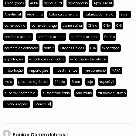
Abicalçados
ABPA
agricultura
agronegócio
Apex-Brasil
ApexBrasil
Argentina
balança comercial
balança comercial
Brasil
carne bovina
carne de frango
carne suína
China
CNA
CNI
comércio exterior
comércio exterior
comércio exterior.
Conab
corrente de comércio
déficit
Estados Unidos
EUA
exportação
exportações
exportações agrícolas
exportações brasileiras
importação
importações
investimentos
livre comércio
MAPA
Mdic
produtos agrícolas
Rússia
Secex
soja
superávit
superávit comercial
sustentabilidade
São Paulo
tarifaço de Trump
União Europeia
[Mercosul]
Equipe Comexdobrasil