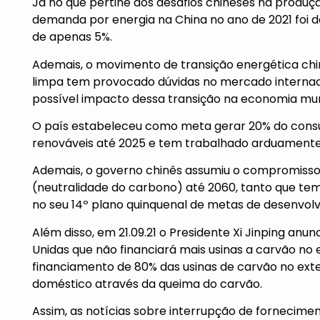
Já no que pertine aos desafios chineses na produçã
demanda por energia na China no ano de 2021 foi d
de apenas 5%.
Ademais, o movimento de transição energética ch
limpa tem provocado dúvidas no mercado internacio
possível impacto dessa transição na economia mun
O país estabeleceu como meta gerar 20% do consum
renováveis até 2025 e tem trabalhado arduamente 
Ademais, o governo chinês assumiu o compromisso 
(neutralidade do carbono) até 2060, tanto que tem
no seu 14º plano quinquenal de metas de desenvol
Além disso, em 21.09.21 o Presidente Xi Jinping an
Unidas que não financiará mais usinas a carvão no 
financiamento de 80% das usinas de carvão no ext
doméstico através da queima do carvão.
Assim, as notícias sobre interrupção de fornecimento