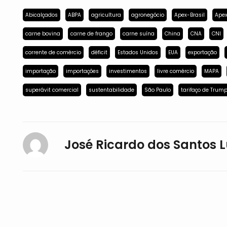
Abicalçados
ABPA
agricultura
agronegócio
Apex-Brasil
Apex
carne bovina
carne de frango
carne suína
China
CNA
CNI
corrente de comércio
déficit
Estados Unidos
EUA
exportação
importação
importações
investimentos
livre comércio
MAPA
superávit comercial
sustentabilidade
São Paulo
tarifaço de Trum
José Ricardo dos Santos L