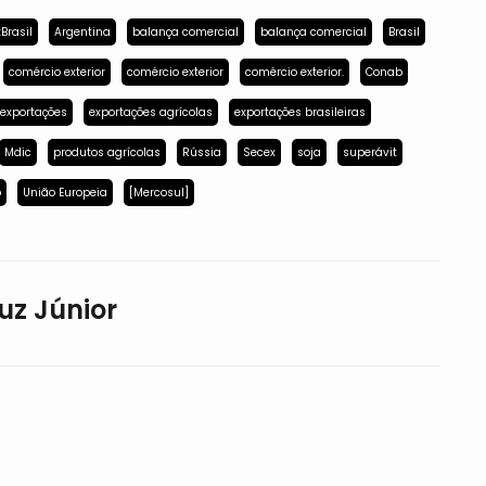
Brasil
Argentina
balança comercial
balança comercial
Brasil
comércio exterior
comércio exterior
comércio exterior.
Conab
exportações
exportações agrícolas
exportações brasileiras
Mdic
produtos agrícolas
Rússia
Secex
soja
superávit
p
União Europeia
[Mercosul]
uz Júnior