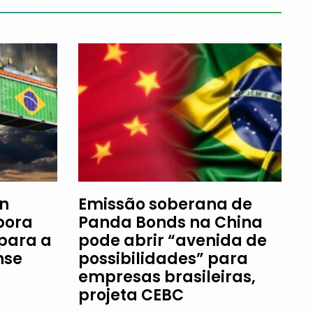
an
Emissão soberana de
bora
Panda Bonds na China
 para a
pode abrir “avenida de
nse
possibilidades” para
empresas brasileiras,
projeta CEBC