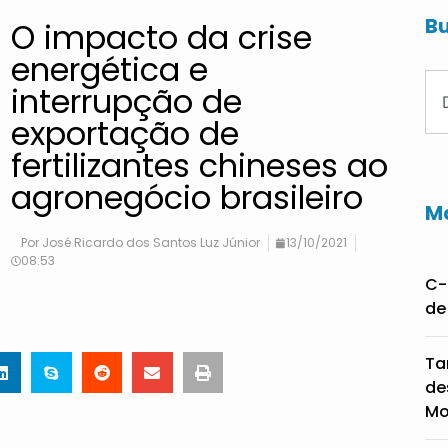
Bu
O impacto da crise
energética e
interrupção de
exportação de
fertilizantes chineses ao
agronegócio brasileiro
Ma
Por
José Ricardo dos Santos Luz Júnior
13/10/2021
08:53
C-
de
Ta
de
Mo