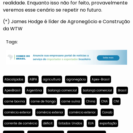
realidade. Enquanto isso não for feito, provavelmente
veremos esse cenário se repetir no futuro.
(*) James Hodge é líder de Agronegócio e Construção
da WTW
Tags:
Abicalçados
ABPA
agricultura
agronegócio
Apex-Brasil
ApexBrasil
Argentina
balança comercial
balança comercial
Brasil
carne bovina
carne de frango
carne suína
China
CNA
CNI
comércio exterior
comércio exterior
comércio exterior.
Conab
corrente de comércio
déficit
Estados Unidos
EUA
exportação