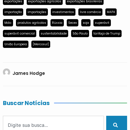
exportações
exportações agrícolas
exportações brasileiras
importação
importações
investimentos
livre comércio
MAPA
Mdic
produtos agrícolas
Rússia
Secex
soja
superávit
superávit comercial
sustentabilidade
São Paulo
tarifaço de Trump
União Europeia
[Mercosul]
James Hodge
Buscar Notícias