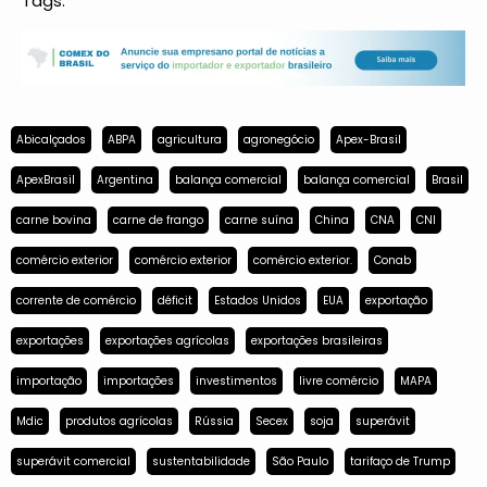
Tags:
Abicalçados
ABPA
agricultura
agronegócio
Apex-Brasil
ApexBrasil
Argentina
balança comercial
balança comercial
Brasil
carne bovina
carne de frango
carne suína
China
CNA
CNI
comércio exterior
comércio exterior
comércio exterior.
Conab
corrente de comércio
déficit
Estados Unidos
EUA
exportação
exportações
exportações agrícolas
exportações brasileiras
importação
importações
investimentos
livre comércio
MAPA
Mdic
produtos agrícolas
Rússia
Secex
soja
superávit
superávit comercial
sustentabilidade
São Paulo
tarifaço de Trump