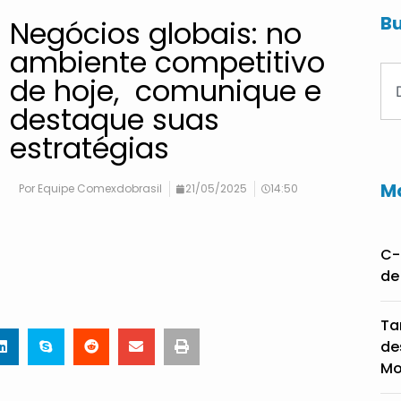
Bu
Negócios globais: no
ambiente competitivo
de hoje, comunique e
destaque suas
estratégias
Ma
Por
Equipe Comexdobrasil
21/05/2025
14:50
C-
de
Ta
de
Mo