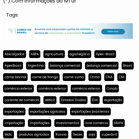
(*) Com informações do MTur
Tags:
Abicalçados
ABPA
agricultura
agronegócio
Apex-Brasil
ApexBrasil
Argentina
balança comercial
balança comercial
Brasil
carne bovina
carne de frango
carne suína
China
CNA
CNI
comércio exterior
comércio exterior
comércio exterior.
Conab
corrente de comércio
déficit
Estados Unidos
EUA
exportação
exportações
exportações agrícolas
exportações brasileiras
importação
importações
investimentos
livre comércio
MAPA
Mdic
produtos agrícolas
Rússia
Secex
soja
superávit