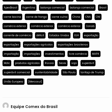
ApexBrasil
Argentina
balança comercial
balança comercial
Brasil
carne bovina
carne de frango
carne suína
China
CNA
CNI
comércio exterior
comércio exterior
comércio exterior.
Conab
corrente de comércio
déficit
Estados Unidos
EUA
exportação
exportações
exportações agrícolas
exportações brasileiras
importação
importações
investimentos
livre comércio
MAPA
Mdic
produtos agrícolas
Rússia
Secex
soja
superávit
superávit comercial
sustentabilidade
São Paulo
tarifaço de Trump
União Europeia
[Mercosul]
Equipe Comex do Brasil