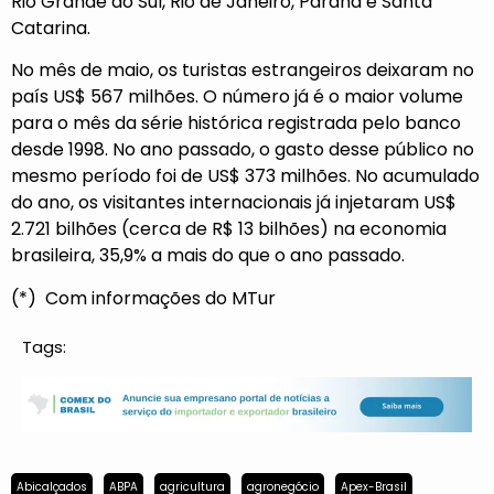
Rio Grande do Sul, Rio de Janeiro, Paraná e Santa
Catarina.
No mês de maio, os turistas estrangeiros deixaram no
país US$ 567 milhões. O número já é o maior volume
para o mês da série histórica registrada pelo banco
desde 1998. No ano passado, o gasto desse público no
mesmo período foi de US$ 373 milhões. No acumulado
do ano, os visitantes internacionais já injetaram US$
2.721 bilhões (cerca de R$ 13 bilhões) na economia
brasileira, 35,9% a mais do que o ano passado.
(*) Com informações do MTur
Tags:
Abicalçados
ABPA
agricultura
agronegócio
Apex-Brasil