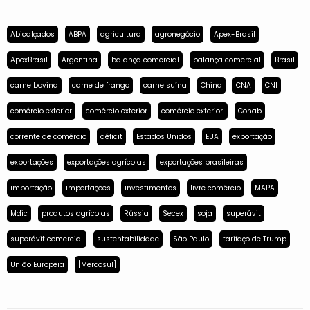
Abicalçados
ABPA
agricultura
agronegócio
Apex-Brasil
ApexBrasil
Argentina
balança comercial
balança comercial
Brasil
carne bovina
carne de frango
carne suína
China
CNA
CNI
comércio exterior
comércio exterior
comércio exterior.
Conab
corrente de comércio
déficit
Estados Unidos
EUA
exportação
exportações
exportações agrícolas
exportações brasileiras
importação
importações
investimentos
livre comércio
MAPA
Mdic
produtos agrícolas
Rússia
Secex
soja
superávit
superávit comercial
sustentabilidade
São Paulo
tarifaço de Trump
União Europeia
[Mercosul]