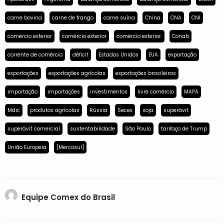
carne bovina
carne de frango
carne suína
China
CNA
CNI
comércio exterior
comércio exterior
comércio exterior.
Conab
corrente de comércio
déficit
Estados Unidos
EUA
exportação
exportações
exportações agrícolas
exportações brasileiras
importação
importações
investimentos
livre comércio
MAPA
Mdic
produtos agrícolas
Rússia
Secex
soja
superávit
superávit comercial
sustentabilidade
São Paulo
tarifaço de Trump
União Europeia
[Mercosul]
Equipe Comex do Brasil