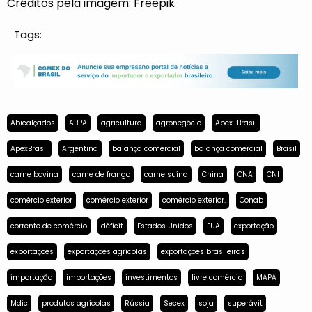
Créditos pela imagem: Freepik
Tags:
Abicalçados
ABPA
agricultura
agronegócio
Apex-Brasil
ApexBrasil
Argentina
balança comercial
balança comercial
Brasil
carne bovina
carne de frango
carne suína
China
CNA
CNI
comércio exterior
comércio exterior
comércio exterior.
Conab
corrente de comércio
déficit
Estados Unidos
EUA
exportação
exportações
exportações agrícolas
exportações brasileiras
importação
importações
investimentos
livre comércio
MAPA
Mdic
produtos agrícolas
Rússia
Secex
soja
superávit