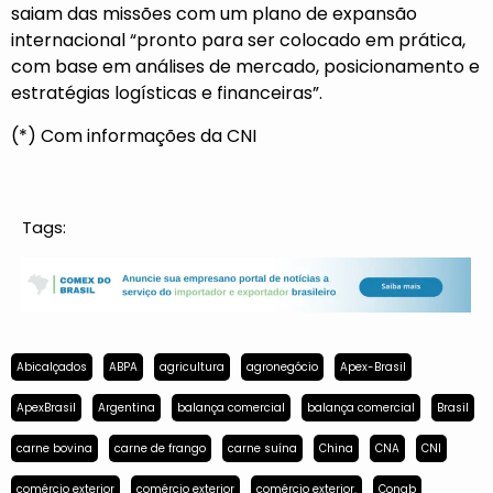
saiam das missões com um plano de expansão
internacional “pronto para ser colocado em prática,
com base em análises de mercado, posicionamento e
estratégias logísticas e financeiras”.
(*) Com informações da CNI
Tags:
Abicalçados
ABPA
agricultura
agronegócio
Apex-Brasil
ApexBrasil
Argentina
balança comercial
balança comercial
Brasil
carne bovina
carne de frango
carne suína
China
CNA
CNI
comércio exterior
comércio exterior
comércio exterior.
Conab