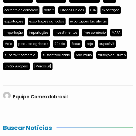
corrente de comércio
déficit
Estados Unidos
EUA
exportação
exportações
exportações agrícolas
exportações brasileiras
importação
importações
investimentos
livre comércio
MAPA
Mdic
produtos agrícolas
Rússia
Secex
soja
superávit
superávit comercial
sustentabilidade
São Paulo
tarifaço de Trump
União Europeia
[Mercosul]
Equipe Comexdobrasil
Buscar Notícias