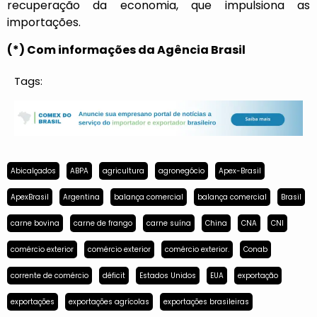
recuperação da economia, que impulsiona as
importações.
(*) Com informações da Agência Brasil
Tags:
Abicalçados
ABPA
agricultura
agronegócio
Apex-Brasil
ApexBrasil
Argentina
balança comercial
balança comercial
Brasil
carne bovina
carne de frango
carne suína
China
CNA
CNI
comércio exterior
comércio exterior
comércio exterior.
Conab
corrente de comércio
déficit
Estados Unidos
EUA
exportação
exportações
exportações agrícolas
exportações brasileiras