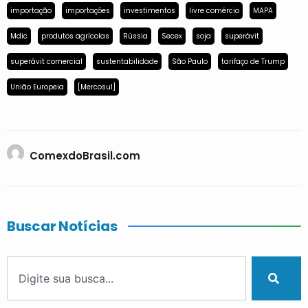
importação
importações
investimentos
livre comércio
MAPA
Mdic
produtos agrícolas
Rússia
Secex
soja
superávit
superávit comercial
sustentabilidade
São Paulo
tarifaço de Trump
União Europeia
[Mercosul]
ComexdoBrasil.com
Buscar Notícias