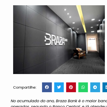
Compartilhe:
No acumulado do ano, Braza Bank é o maior banc
operados, segundo o Banco Central, e já atende