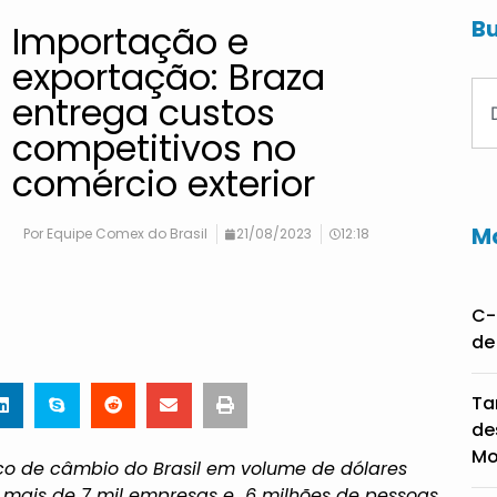
Bu
Importação e
exportação: Braza
entrega custos
competitivos no
comércio exterior
Ma
Por
Equipe Comex do Brasil
21/08/2023
12:18
C-
de
Ta
de
Mo
o de câmbio do Brasil em volume de dólares
u mais de 7 mil empresas e 6 milhões de pessoas