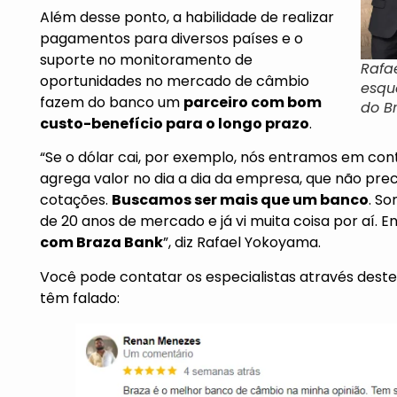
Além desse ponto, a habilidade de realizar
pagamentos para diversos países e o
suporte no monitoramento de
Rafa
oportunidades no mercado de câmbio
esqu
fazem do banco um
parceiro com bom
do B
custo-benefício para o longo prazo
.
“Se o dólar cai, por exemplo, nós entramos em cont
agrega valor no dia a dia da empresa, que não pr
cotações.
Buscamos ser mais que um banco
. So
de 20 anos de mercado e já vi muita coisa por aí. E
com Braza Bank
”, diz Rafael Yokoyama.
Você pode contatar os especialistas através
deste 
têm falado: