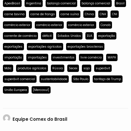
ApexBrasil
Argentina
balança comercial
balança comercial
Brasil
carne bovina
carne de frango
carne suína
China
CNA
CNI
comércio exterior
comércio exterior
comércio exterior.
Conab
corrente de comércio
déficit
Estados Unidos
EUA
exportação
exportações
exportações agrícolas
exportações brasileiras
importação
importações
investimentos
livre comércio
MAPA
Mdic
produtos agrícolas
Rússia
Secex
soja
superávit
superávit comercial
sustentabilidade
São Paulo
tarifaço de Trump
União Europeia
[Mercosul]
Equipe Comex do Brasil