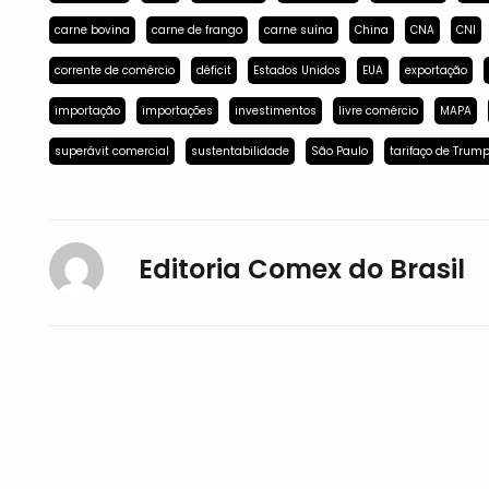
carne bovina
carne de frango
carne suína
China
CNA
CNI
corrente de comércio
déficit
Estados Unidos
EUA
exportação
importação
importações
investimentos
livre comércio
MAPA
superávit comercial
sustentabilidade
São Paulo
tarifaço de Trum
Editoria Comex do Brasil