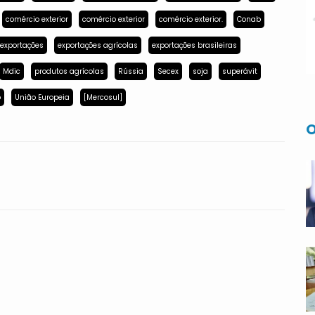
comércio exterior
comércio exterior
comércio exterior.
Conab
exportações
exportações agrícolas
exportações brasileiras
Mdic
produtos agrícolas
Rússia
Secex
soja
superávit
p
União Europeia
[Mercosul]
O