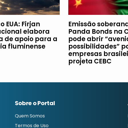
o EUA: Firjan
Emissão soberan
acional elabora
Panda Bonds na 
ha de apoio para a
pode abrir “aveni
ria fluminense
possibilidades” p
empresas brasilei
projeta CEBC
Sobre o Portal
Quem Somos
Termos de Uso