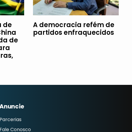
a de
A democracia refém de
China
partidos enfraquecidos
da de
ara
ras,
Anuncie
Parcerias
Fale Conosco