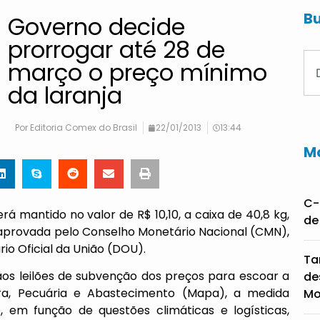
Bu
Governo decide
prorrogar até 28 de
março o preço mínimo
da laranja
Por
Editoria Comex do Brasil
22/01/2013
13:44
Ma
C-
rá mantido no valor de R$ 10,10, a caixa de 40,8 kg,
de
 aprovada pelo Conselho Monetário Nacional (CMN),
ário Oficial da União (DOU).
Ta
aos leilões de subvenção dos preços para escoar a
de
tura, Pecuária e Abastecimento (Mapa), a medida
Mo
 em função de questões climáticas e logísticas,