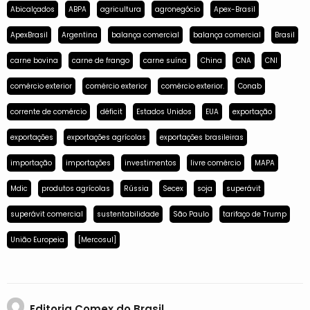
Abicalçados
ABPA
agricultura
agronegócio
Apex-Brasil
ApexBrasil
Argentina
balança comercial
balança comercial
Brasil
carne bovina
carne de frango
carne suína
China
CNA
CNI
comércio exterior
comércio exterior
comércio exterior.
Conab
corrente de comércio
déficit
Estados Unidos
EUA
exportação
exportações
exportações agrícolas
exportações brasileiras
importação
importações
investimentos
livre comércio
MAPA
Mdic
produtos agrícolas
Rússia
Secex
soja
superávit
superávit comercial
sustentabilidade
São Paulo
tarifaço de Trump
União Europeia
[Mercosul]
Editoria Comex do Brasil