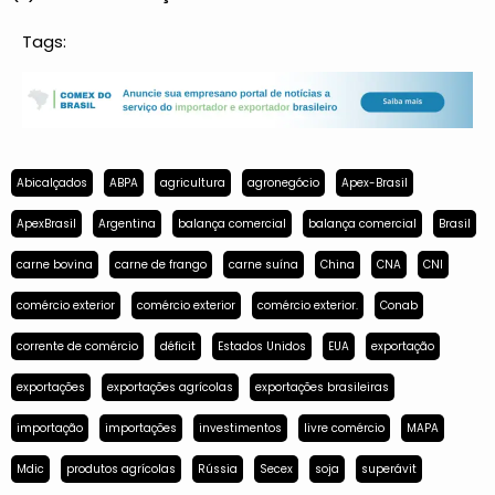
Tags:
Abicalçados
ABPA
agricultura
agronegócio
Apex-Brasil
ApexBrasil
Argentina
balança comercial
balança comercial
Brasil
carne bovina
carne de frango
carne suína
China
CNA
CNI
comércio exterior
comércio exterior
comércio exterior.
Conab
corrente de comércio
déficit
Estados Unidos
EUA
exportação
exportações
exportações agrícolas
exportações brasileiras
importação
importações
investimentos
livre comércio
MAPA
Mdic
produtos agrícolas
Rússia
Secex
soja
superávit